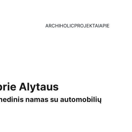
ARCHIHOLIC
PROJEKTAI
APIE
rie Alytaus
 medinis namas su automobilių