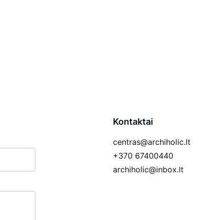
Kontaktai
centras@archiholic.lt
+370 67400440
archiholic@inbox.lt