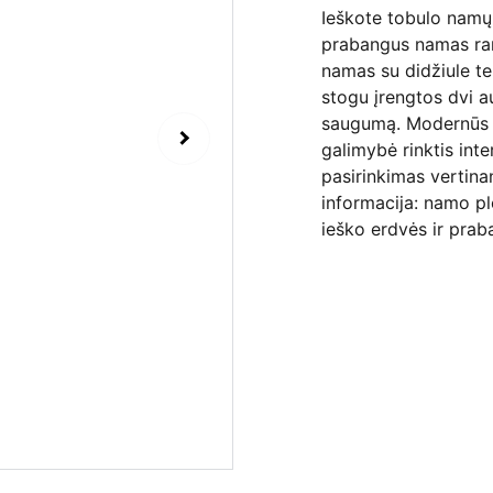
Ieškote tobulo namų 
prabangus namas ram
namas su didžiule te
stogu įrengtos dvi a
saugumą. Modernūs a
galimybė rinktis int
pasirinkimas vertina
informacija: namo pl
ieško erdvės ir prab