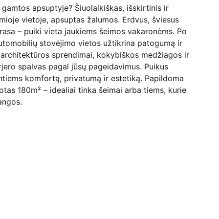
gamtos apsuptyje? Šiuolaikiškas, išskirtinis ir
ioje vietoje, apsuptas žalumos. Erdvus, šviesus
rasa – puiki vieta jaukiems šeimos vakaronėms. Po
utomobilių stovėjimo vietos užtikrina patogumą ir
rchitektūros sprendimai, kokybiškos medžiagos ir
erjero spalvas pagal jūsų pageidavimus. Puikus
ntiems komfortą, privatumą ir estetiką. Papildoma
otas 180m² – idealiai tinka šeimai arba tiems, kurie
angos.