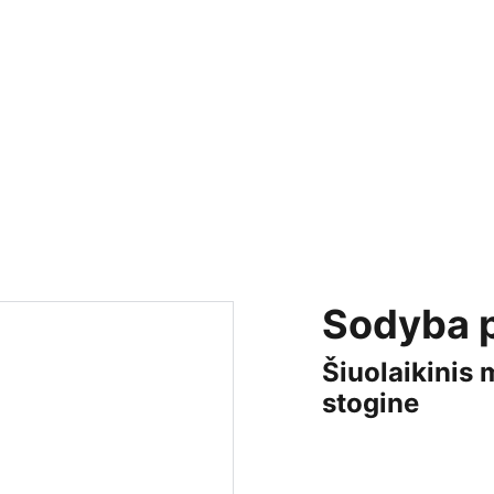
Sodyba p
Šiuolaikinis
stogine