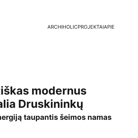
ARCHIHOLIC
PROJEKTAI
APIE
iškas modernus
lia Druskininkų
energiją taupantis šeimos namas