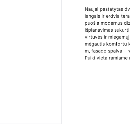
Naujai pastatytas dv
langais ir erdvia ter
puošia modernus diz
išplanavimas sukurti
virtuvės ir miegamųj
mėgautis komfortu k
m, fasado spalva – r
Puiki vieta ramiame 