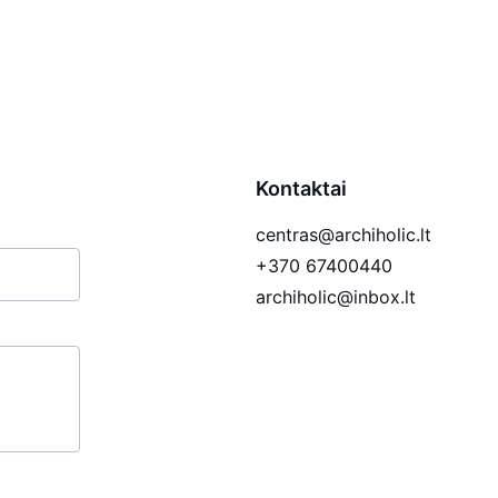
Kontaktai
centras@archiholic.lt
+370 67400440
archiholic@inbox.lt