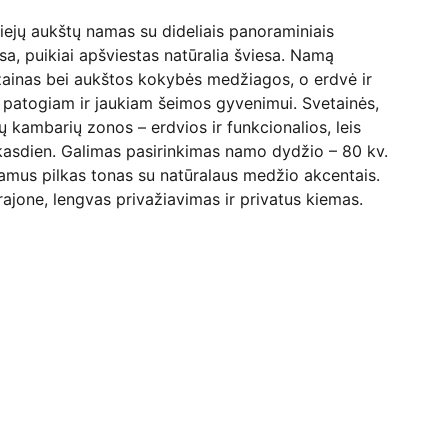
iejų aukštų namas su dideliais panoraminiais
asa, puikiai apšviestas natūralia šviesa. Namą
ainas bei aukštos kokybės medžiagos, o erdvė ir
 patogiam ir jaukiam šeimos gyvenimui. Svetainės,
ų kambarių zonos – erdvios ir funkcionalios, leis
asdien. Galimas pasirinkimas namo dydžio – 80 kv.
amus pilkas tonas su natūralaus medžio akcentais.
rajone, lengvas privažiavimas ir privatus kiemas.