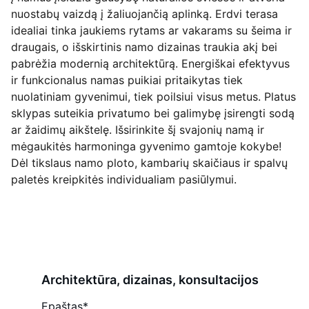
nuostabų vaizdą į žaliuojančią aplinką. Erdvi terasa
idealiai tinka jaukiems rytams ar vakarams su šeima ir
draugais, o išskirtinis namo dizainas traukia akį bei
pabrėžia modernią architektūrą. Energiškai efektyvus
ir funkcionalus namas puikiai pritaikytas tiek
nuolatiniam gyvenimui, tiek poilsiui visus metus. Platus
sklypas suteikia privatumo bei galimybę įsirengti sodą
ar žaidimų aikštelę. Išsirinkite šį svajonių namą ir
mėgaukitės harmoninga gyvenimo gamtoje kokybe!
Dėl tikslaus namo ploto, kambarių skaičiaus ir spalvų
paletės kreipkitės individualiam pasiūlymui.
Architektūra, dizainas, konsultacijos
Epaštas*