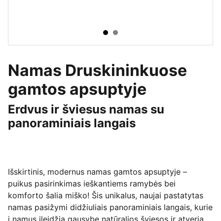
Namas Druskininkuose
gamtos apsuptyje
Erdvus ir šviesus namas su
panoraminiais langais
Išskirtinis, modernus namas gamtos apsuptyje –
puikus pasirinkimas ieškantiems ramybės bei
komforto šalia miško! Šis unikalus, naujai pastatytas
namas pasižymi didžiuliais panoraminiais langais, kurie
į namus įleidžia gausybę natūralios šviesos ir atveria